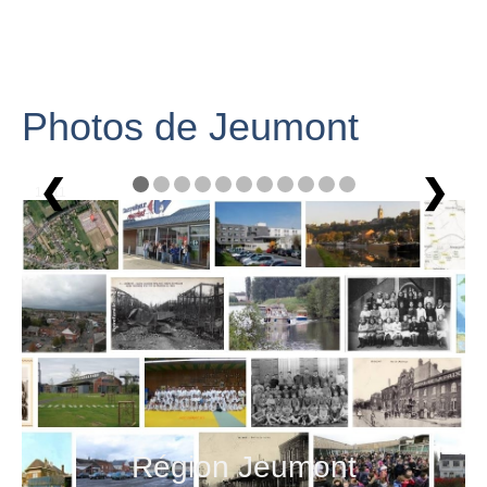
Photos de Jeumont
❮
❯
1 / 11
Région Jeumont