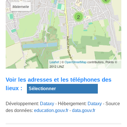
Jeumont 2015
jeumont 2
Bernadette
Maternelle
2
COUPE DE
FRANCE VTT
Conférence
XCO JEUMONT
d'Ahmed
Base de loisirs
(59) HD
Djebbar, 9 oct
du Watissart à
2017 à Jeumont
Jeumont
Leaflet
| ©
OpenStreetMap
contributors, Points ©
2012 LINZ
Voir les adresses et les téléphones des
lieux :
Développement:
Dataxy
- Hébergement:
Dataxy
- Source
des données:
education.gouv.fr
-
data.gouv.fr