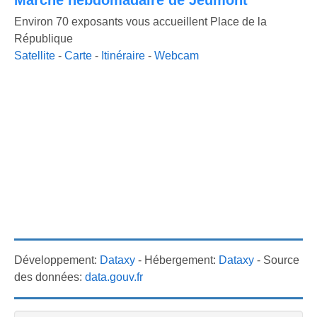
Marché hebdomadaire de Jeumont
Environ 70 exposants vous accueillent Place de la
République
Satellite
-
Carte
-
Itinéraire
-
Webcam
Développement:
Dataxy
- Hébergement:
Dataxy
- Source
des données:
data.gouv.fr