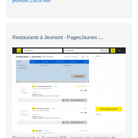
jeumont-23418.htm
Restaurants à Jeumont - PagesJaunes :...
Restaurants à Jeumont (59) : trouver les numéros de